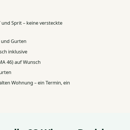
nd Sprit – keine versteckte
e und Gurten
ch inklusive
(MA 46) auf Wunsch
urten
lten Wohnung – ein Termin, ein