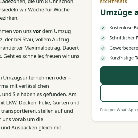
Ladezonen, die um 8 Uhr schon
RICHTPREIS
ersiedeln wir Woche für Woche
Umzüge a
ezirken.
Kostenlose B
kommen von uns
vor
dem Umzug
Schriftlicher
z, der bei Stau, vollem Aufzug
rantierter Maximalbetrag. Dauert
Gewerbeberec
s. Geht es schneller, freuen wir uns
Kurzfristige
nem Umzugsunternehmen oder –
rma mit verlässlichen
, und Sie haben es gefunden. Am
t LKW, Decken, Folie, Gurten und
Foto per WhatsApp ge
transportieren, stellen auf und
 uns vorab um die
und Auspacken gleich mit.