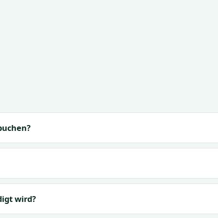
 buchen?
igt wird?