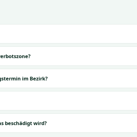
verbotszone?
stermin im Bezirk?
s beschädigt wird?