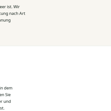
er ist. Wir
tung nach Art
chnung
 in dem
en Sie
er und
st.