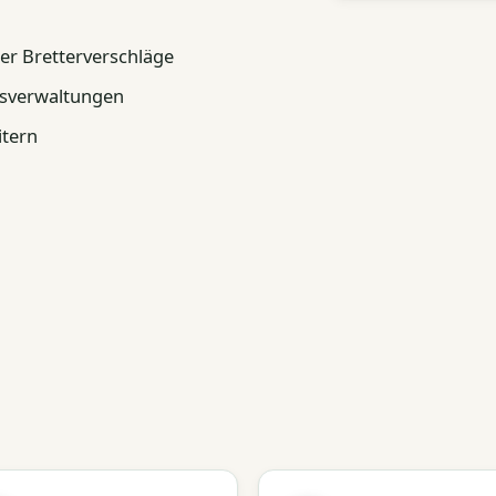
er Bretterverschläge
usverwaltungen
itern