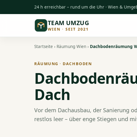
24 h erreichbar – rund um die Uhr · Wien & Umg
TEAM UMZUG
WIEN · SEIT 2021
Startseite
›
Räumung Wien
›
Dachbodenräumung Wie
RÄUMUNG · DACHBODEN
Dachbodenräum
Dach
Vor dem Dachausbau, der Sanierung o
restlos leer – über enge Stiegen und mi