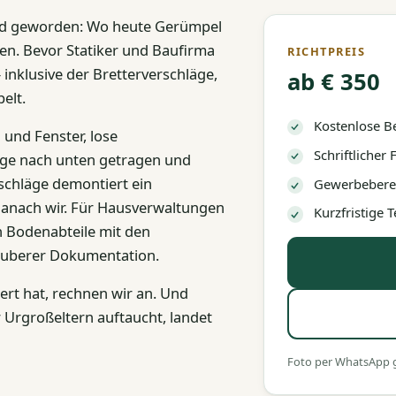
nd geworden: Wo heute Gerümpel
n. Bevor Statiker und Baufirma
RICHTPREIS
 inklusive der Bretterverschläge,
ab € 350
elt.
Kostenlose B
 und Fenster, lose
Schriftlicher
iege nach unten getragen und
rschläge demontiert ein
Gewerbeberec
anach wir. Für Hausverwaltungen
Kurzfristige
n Bodenabteile mit den
auberer Dokumentation.
rt hat, rechnen wir an. Und
Urgroßeltern auftaucht, landet
Foto per WhatsApp ge