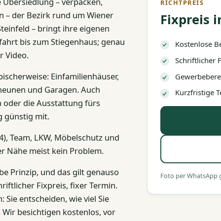
 Übersiedlung – verpacken,
RICHTPREIS
ion – der Bezirk rund um Wiener
Fixpreis i
teinfeld – bringt ihre eigenen
ahrt bis zum Stiegenhaus; genau
Kostenlose B
r Video.
Schriftlicher
ischerweise: Einfamilienhäuser,
Gewerbeberec
cheunen und Garagen. Auch
Kurzfristige
 oder die Ausstattung fürs
 günstig mit.
/S4), Team, LKW, Möbelschutz und
er Nähe meist kein Problem.
be Prinzip, und das gilt genauso
Foto per WhatsApp ge
ftlicher Fixpreis, fixer Termin.
 Sie entscheiden, wie viel Sie
 Wir besichtigen kostenlos, vor