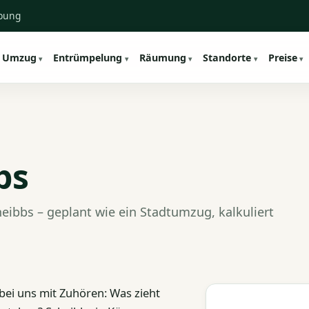
ebung
Umzug
Entrümpelung
Räumung
Standorte
Preise
bs
ibbs – geplant wie ein Stadtumzug, kalkuliert
ei uns mit Zuhören: Was zieht