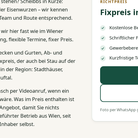
 stehen? Scheibbs in Kürze:
RICHTPREIS
der Eisenwurzen – wir kennen
Fixpreis i
 Team und Route entsprechend.
Kostenlose B
wir hier fast wie im Wiener
Schriftlicher
, flexible Termine, fixer Preis.
Gewerbeberec
Decken und Gurten, Ab- und
Kurzfristige
xpreis, der auch bei Stau auf der
in der Region: Stadthäuser,
ftal.
nsch per Videoanruf, wenn ein
wäre. Was im Preis enthalten ist
Angebot, damit Sie nichts
Foto per WhatsApp ge
führter Betrieb aus Wien, seit
Inhaber selbst.