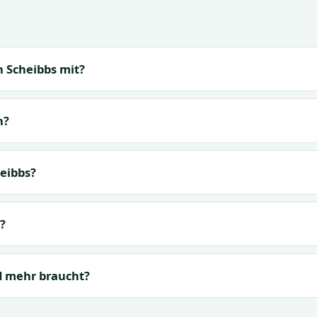
h Scheibbs mit?
n?
heibbs?
?
d mehr braucht?