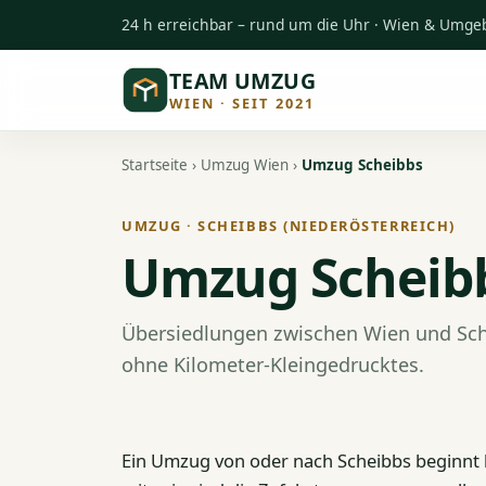
24 h erreichbar – rund um die Uhr · Wien & Umg
TEAM UMZUG
WIEN · SEIT 2021
Startseite
›
Umzug Wien
›
Umzug Scheibbs
UMZUG · SCHEIBBS (NIEDERÖSTERREICH)
Umzug Scheib
Übersiedlungen zwischen Wien und Sche
ohne Kilometer-Kleingedrucktes.
Ein Umzug von oder nach Scheibbs beginnt b