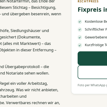
den Notartermin, das Ende der
RICHTPREIS
diesem Stichtag – Besichtigung,
Fixpreis i
an – und übergeben besenrein, wenn
Kostenlose B
Schriftlicher
thöfe, Siedlungshäuser und
 gesichert (Dokumente,
Gewerbeberec
(alles mit Marktwert) – das
Kurzfristige
Objekten in dieser Entfernung –
nd Übergabeprotokoll – die
nd Notariate sehen wollen.
Regel ein voller Arbeitstag,
Foto per WhatsApp ge
hrzeug. Was wir nicht anbieten,
charbeiten und
rbe. Verwertbares rechnen wir an,