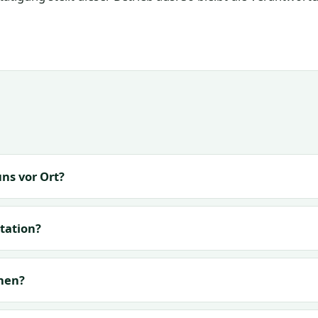
ns vor Ort?
tation?
hen?