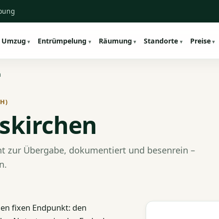
ebung
Umzug
Entrümpelung
Räumung
Standorte
Preise
n
H)
skirchen
t zur Übergabe, dokumentiert und besenrein –
n.
en fixen Endpunkt: den