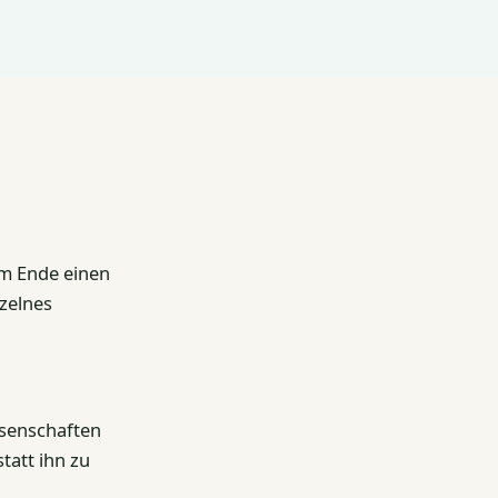
m Ende einen
nzelnes
ssenschaften
tatt ihn zu