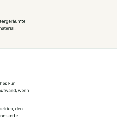
 leergeräumte
aterial.
her. Für
hraufwand, wenn
betrieb, den
tungskette