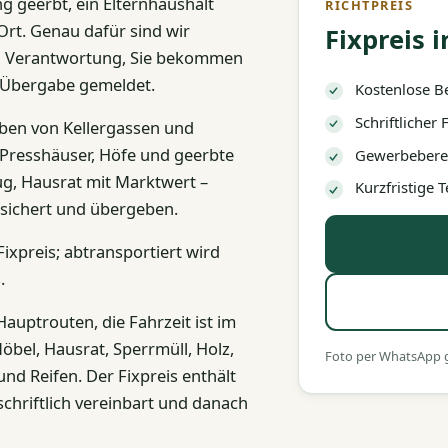
g geerbt, ein Elternhaushalt
RICHTPREIS
rt. Genau dafür sind wir
Fixpreis i
nd Verantwortung, Sie bekommen
e Übergabe gemeldet.
Kostenlose B
Schriftlicher
eben von Kellergassen und
 Presshäuser, Höfe und geerbte
Gewerbeberec
g, Hausrat mit Marktwert –
Kurzfristige
esichert und übergeben.
Fixpreis; abtransportiert wird
.
auptrouten, die Fahrzeit ist im
bel, Hausrat, Sperrmüll, Holz,
Foto per WhatsApp ge
und Reifen. Der Fixpreis enthält
schriftlich vereinbart und danach