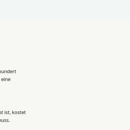
 hundert
 eine
 ist, kostet
muss.