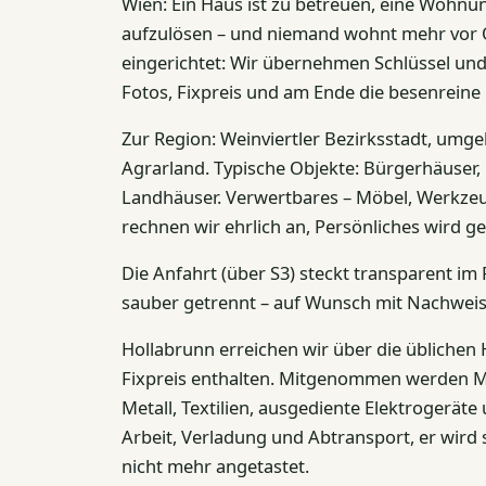
Wien: Ein Haus ist zu betreuen, eine Wohnun
aufzulösen – und niemand wohnt mehr vor O
eingerichtet: Wir übernehmen Schlüssel u
Fotos, Fixpreis und am Ende die besenrein
Zur Region: Weinviertler Bezirksstadt, umg
Agrarland. Typische Objekte: Bürgerhäuser,
Landhäuser. Verwertbares – Möbel, Werkzeu
rechnen wir ehrlich an, Persönliches wird g
Die Anfahrt (über S3) steckt transparent im 
sauber getrennt – auf Wunsch mit Nachweis
Hollabrunn erreichen wir über die üblichen H
Fixpreis enthalten. Mitgenommen werden Mö
Metall, Textilien, ausgediente Elektrogeräte 
Arbeit, Verladung und Abtransport, er wird 
nicht mehr angetastet.