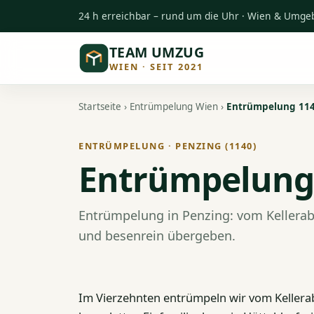
24 h erreichbar – rund um die Uhr · Wien & Umg
TEAM UMZUG
WIEN · SEIT 2021
Startseite
›
Entrümpelung Wien
›
Entrümpelung 114
ENTRÜMPELUNG · PENZING (1140)
Entrümpelung 
Entrümpelung in Penzing: vom Kellerabt
und besenrein übergeben.
Im Vierzehnten entrümpeln wir vom Kellera