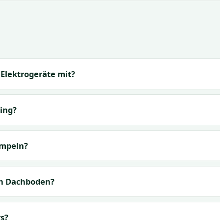
Elektrogeräte mit?
ing?
ümpeln?
en Dachboden?
s?