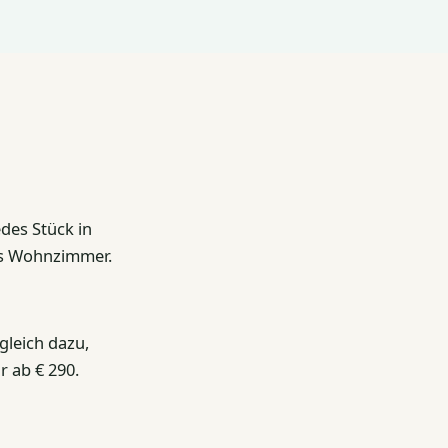
edes Stück in
es Wohnzimmer.
leich dazu,
r ab € 290.