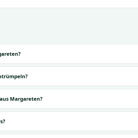
gareten?
entrümpeln?
 aus Margareten?
s?