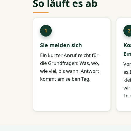
So läuft es ab
Sie melden sich
Ko
Ei
Ein kurzer Anruf reicht für
die Grundfragen: Was, wo,
Vor
wie viel, bis wann. Antwort
es 
kommt am selben Tag.
kle
wir
Tel