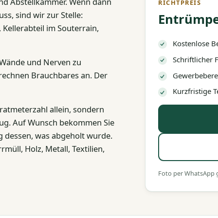
und Abstellkammer. Wenn dann
RICHTPREIS
, sind wir zur Stelle:
Entrümpe
ellerabteil im Souterrain,
Kostenlose B
Schriftlicher
e Wände und Nerven zu
d rechnen Brauchbares an. Der
Gewerbeberec
Kurzfristige
dratmeterzahl allein, sondern
zeug. Auf Wunsch bekommen Sie
g dessen, was abgeholt wurde.
ll, Holz, Metall, Textilien,
Foto per WhatsApp ge