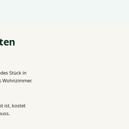
eten
edes Stück in
es Wohnzimmer.
 ist, kostet
muss.