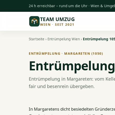
24 h erreichbar – rund um die Uhr · Wien & Umg
TEAM UMZUG
WIEN · SEIT 2021
Startseite
›
Entrümpelung Wien
›
Entrümpelung 105
ENTRÜMPELUNG · MARGARETEN (1050)
Entrümpelung 
Entrümpelung in Margareten: vom Kelle
fair und besenrein übergeben.
In Margaretens dicht besiedelten Gründerze